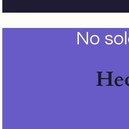
No sol
Hec