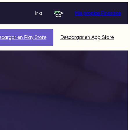
Ir a
Mis propias Finanzas
cargar en Play Store
Descargar en App Store