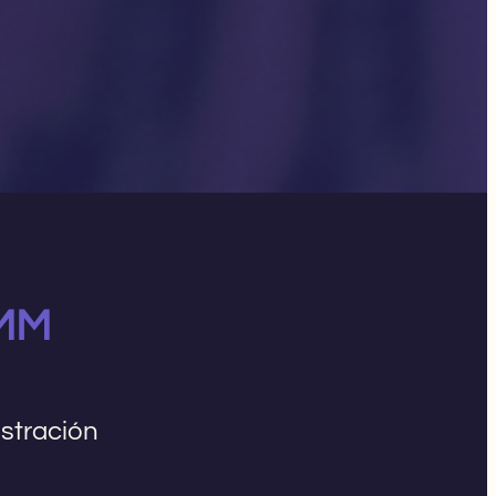
 MM
istración