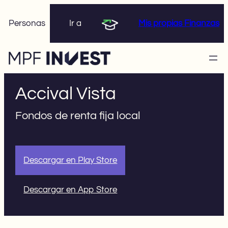
Skip
Personas
Ir a
Mis propias Finanzas
to
content
Accival Vista
Fondos de renta fija local
Descargar en Play Store
Descargar en App Store