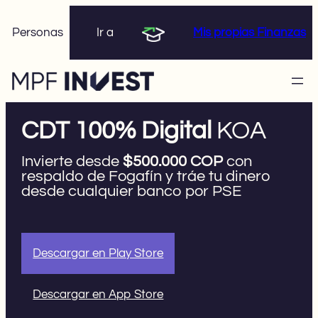
Skip
Personas
Ir a
Mis propias Finanzas
to
content
CDT 100% Digital
KOA
Invierte desde
$500.000 COP
con
respaldo de Fogafín y tráe tu dinero
desde cualquier banco por PSE
Descargar en Play Store
Descargar en App Store